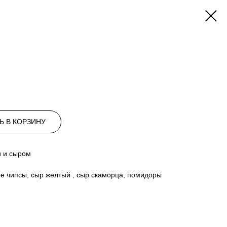
Ь В КОРЗИНУ
и и сыром
е чипсы, сыр желтый , сыр скаморца, помидоры