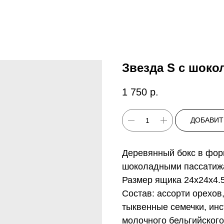
Звезда S с шок
1 750
р.
ДОБАВИТ
Деревянный бокс в фор
шоколадными пассатиж
Размер ящика 24x24x4.
Состав: ассорти орехов
тыквенные семечки, ин
молочного бельгийског