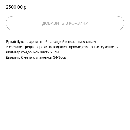
2500,00
р.
ДОБАВИТЬ В КОРЗИНУ
Яркий букет с ароматной лавандой и нежным хлопком
В составе: грецкие орехи, макадамия, арахис, фисташки, сухоцветы
Диаметр съедобной части 28см
Диаметр букета с упаковкой 34-36см