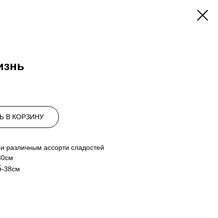
изнь
Ь В КОРЗИНУ
 и различным ассорти сладостей
30см
5
-38см