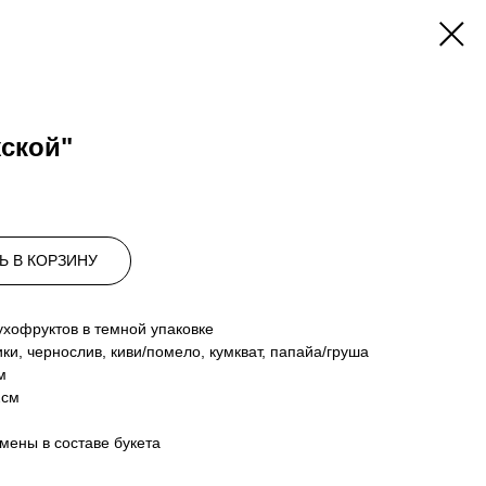
ской"
Ь В КОРЗИНУ
ухофруктов в темной упаковке
ики, чернослив, киви/помело, кумкват, папайа/груша
м
2см
мены в составе букета