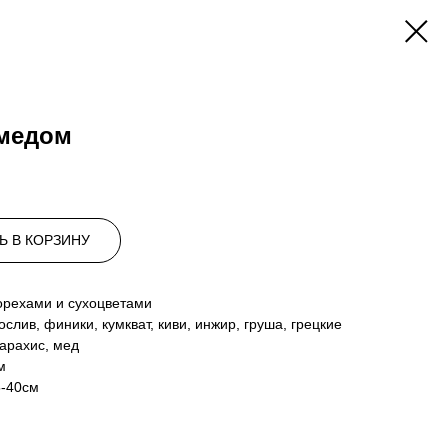
 медом
Ь В КОРЗИНУ
 орехами и сухоцветами
ослив, финики, кумкват, киви, инжир, груша, грецкие
арахис, мед
м
5-40см