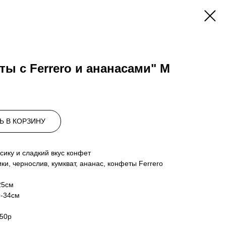
ты с Ferrero и ананасами" М
Ь В КОРЗИНУ
сику и сладкий вкус конфет
ики, чернослив, кумкват, ананас, конфеты Ferrero
25см
9-34см
150р