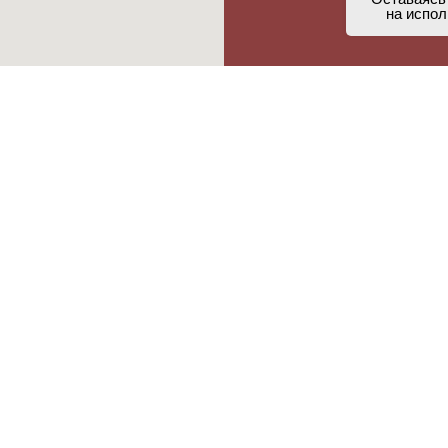
на испол
околаде
Букеты из сухофруктов
Букеты из раков
Букеты из орехов
Мясные букеты
Букеты из шо