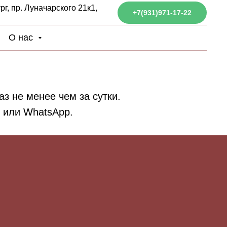
г, пр. Луначарского 21к1,
+7(931)971-17-22
О нас
з не менее чем за сутки.
у или WhatsApp.