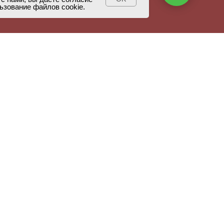
ьзование файлов cookie.
Мясные боксы и конверты
коладных цветов
Сладкие букеты